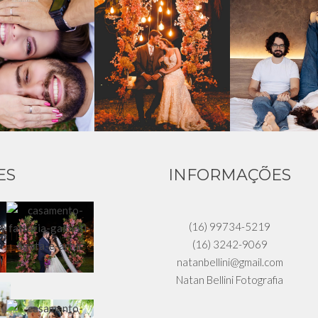
ES
INFORMAÇÕES
(16) 99734-5219
(16) 3242-9069
natanbellini@gmail.com
Natan Bellini Fotografia