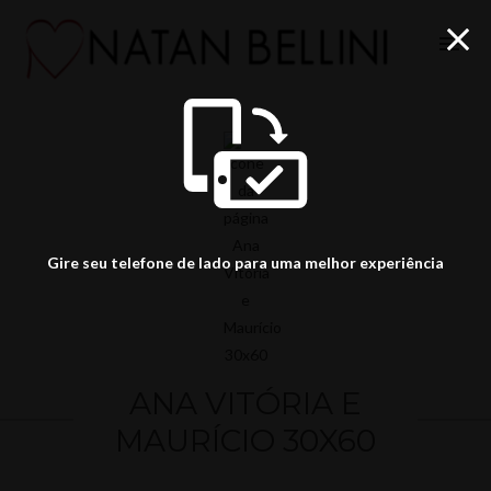
menu
Gire seu telefone de lado para uma melhor experiência
ANA VITÓRIA E
MAURÍCIO 30X60