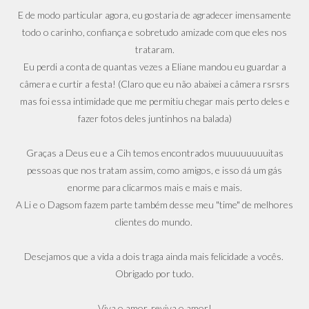
E de modo particular agora, eu gostaria de agradecer imensamente
todo o carinho, confiança e sobretudo amizade com que eles nos
trataram.
Eu perdi a conta de quantas vezes a Eliane mandou eu guardar a
câmera e curtir a festa! (Claro que eu não abaixei a câmera rsrsrs
mas foi essa intimidade que me permitiu chegar mais perto deles e
fazer fotos deles juntinhos na balada)
Graças a Deus eu e a Cih temos encontrados muuuuuuuuitas
pessoas que nos tratam assim, como amigos, e isso dá um gás
enorme para clicarmos mais e mais e mais.
A Li e o Dagsom fazem parte também desse meu "time" de melhores
clientes do mundo.
Desejamos que a vida a dois traga ainda mais felicidade a vocês.
Obrigado por tudo.
Viva o amor, reviva o amor!